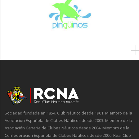
Sociedad fundada en 1854. Club Náutico desde 1961. Miembro de la
Asociación Española de Clubes Náuticos desde 2003. Miembro de la
Asociación Canaria de Clubes Náuticos desde 2004. Miembro de la
Confederación Española de Clubes Náuticos desde 2006. Real Club