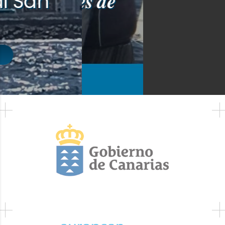
𝑪𝒖𝒑 𝑺𝒖𝒎𝒎𝒆𝒓 𝑺𝒆𝒓𝒊𝒆𝒔 𝒅𝒆
𝑺𝒏𝒊𝒑𝒆
Leer Noticia