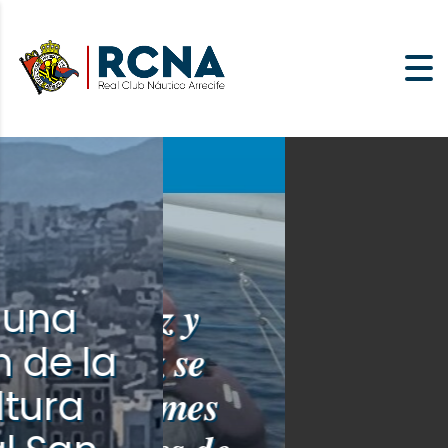
𝑨𝒍𝒇𝒓𝒆𝒅𝒐 𝑮𝒐𝒏𝒛𝒂́𝒍𝒆𝒛 𝒚
𝑪𝒓𝒊𝒔𝒕𝒊𝒂𝒏 𝑺𝒂́𝒏𝒄𝒉𝒆𝒛 𝒔𝒆
𝒊𝒎𝒑𝒐𝒏𝒆𝒏 𝒆𝒏 𝒍𝒂 𝑳𝒆𝒎𝒆𝒔