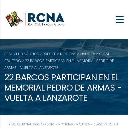
REAL CLUB NÁUTICO ARRECIFE
>
NOTICIAS
>
NÁUTICA
>
CLASE
CRUCERO
>
22 BARCOS PARTICIPAN EN EL MEMORIAL PEDRO DE
ARMAS – VUELTA A LANZAROTE
22 BARCOS PARTICIPAN EN EL
MEMORIAL PEDRO DE ARMAS -
VUELTA A LANZAROTE
REAL CLUB NÁUTICO ARRECIFE
>
NOTICIAS
>
NÁUTICA
>
CLASE CRUCERO