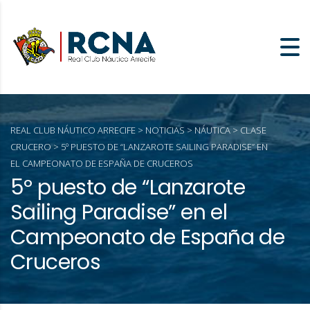
REAL CLUB NÁUTICO ARRECIFE
>
NOTICIAS
>
NÁUTICA
>
CLASE
CRUCERO
>
5º PUESTO DE “LANZAROTE SAILING PARADISE” EN
EL CAMPEONATO DE ESPAÑA DE CRUCEROS
5º puesto de “Lanzarote
Sailing Paradise” en el
Campeonato de España de
Cruceros