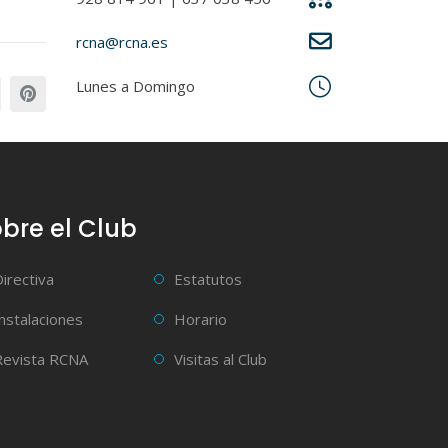
rcna@rcna.es
Lunes a Domingo
bre el Club
Directiva
Estatutos
Instalaciones
Horario
Revista RCNA
Visitas al Club