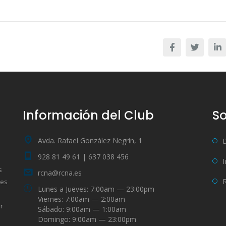
Información del Club
So
Avda. Rafael González Negrín, 1
928 81 49 61 | 637 038 456
s
rcna@rcna.es
bes
Lunes a Jueves: 7:00am — 23:00pm
Viernes: 7:00am — 2:00am
r
Sábado: 9:00am — 1:00am
Domingo: 9:00am — 23:00pm