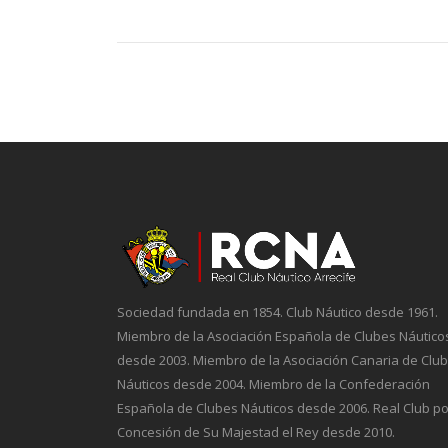
Sociedad fundada en 1854. Club Náutico desde 1961.
Miembro de la Asociación Española de Clubes Náutico
desde 2003. Miembro de la Asociación Canaria de Clu
Náuticos desde 2004. Miembro de la Confederación
Española de Clubes Náuticos desde 2006. Real Club po
Concesión de Su Majestad el Rey desde 2010.