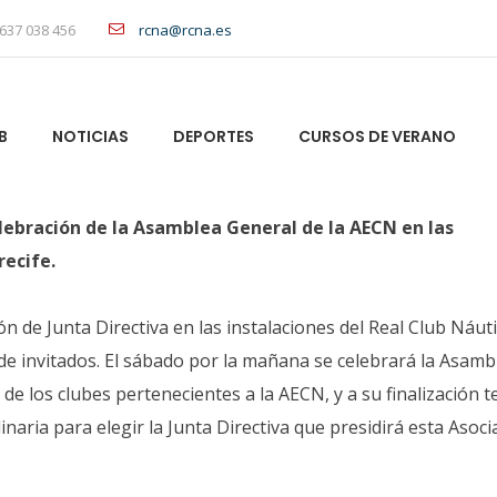
637 038 456
rcna@rcna.es
B
NOTICIAS
DEPORTES
CURSOS DE VERANO
celebración de la Asamblea General de la AECN en las
recife.
n de Junta Directiva en las instalaciones del Real Club Náut
 de invitados. El sábado por la mañana se celebrará la Asamb
de los clubes pertenecientes a la AECN, y a su finalización 
naria para elegir la Junta Directiva que presidirá esta Asoci