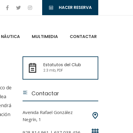
HACER RESERVA
NÁUTICA
MULTIMEDIA
CONTACTAR
Estatutos del Club
2.3 mb, PDF
ico de
Contactar
lea
tendrá
Avenida Rafael González
ación
Negrín, 1
928 814 961 | 637 038 456