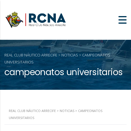
REAL CLUB NÁUTICO ARRECIFE
>
NOTICIAS
>
CAMPEONATOS
UNIVERSITARIOS
campeonatos universitarios
REAL CLUB NÁUTICO ARRECIFE
>
NOTICIAS
>
CAMPEONATOS
UNIVERSITARIOS