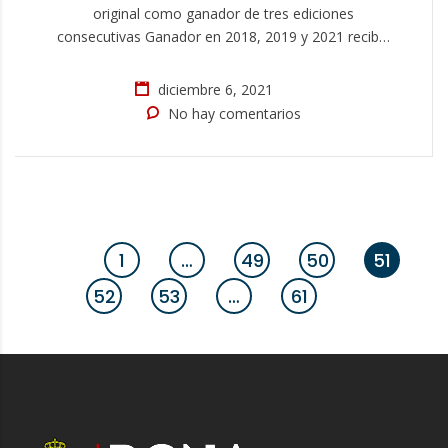
original como ganador de tres ediciones
consecutivas Ganador en 2018, 2019 y 2021 recibió
la escultura de Francisco Curbelo de manos del
presidente Julio Romero La 71ª edición de la Regata
diciembre 6, 2021
Internacional de San Ginés que se celebró el
No hay comentarios
pasado mes de agosto, tenía pendiente de hacer…
1
…
49
50
51
52
53
…
61