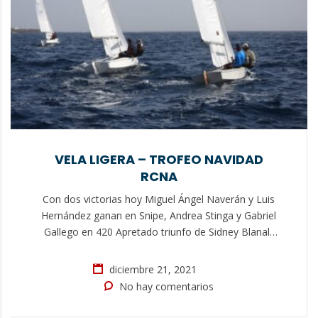
VELA LIGERA – TROFEO NAVIDAD
RCNA
Con dos victorias hoy Miguel Ángel Naverán y Luis
Hernández ganan en Snipe, Andrea Stinga y Gabriel
Gallego en 420 Apretado triunfo de Sidney Blanalt
en Optimist empatada a puntos con Pedro Medina
Tres regatas se celebraron hoy en las clases Snipe,
diciembre 21, 2021
420 y Optimist con las que se cierra el Trofeo de
No hay comentarios
Navidad de…