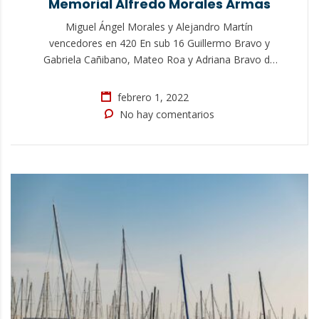
Memorial Alfredo Morales Armas
Miguel Ángel Morales y Alejandro Martín
vencedores en 420 En sub 16 Guillermo Bravo y
Gabriela Cañibano, Mateo Roa y Adriana Bravo de
Laguna en sub 13, Pelayo Sánchez en sub 11,
ganadores en Optimist Tras el aplazamiento de la
febrero 1, 2022
jornada de ayer del Memorial Alfredo Morales
No hay comentarios
Armas por las duras condiciones meteorológicas
con viento…