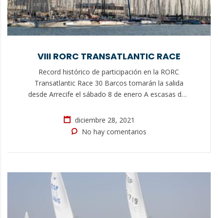
VIII RORC TRANSATLANTIC RACE
Record histórico de participación en la RORC
Transatlantic Race 30 Barcos tomarán la salida
desde Arrecife el sábado 8 de enero A escasas dos
semanas de la salida de la RORC Transatlantic
Race, más de la mitad de la flota ha llegado ya a las
diciembre 28, 2021
dos marinas que gestiona Calero Marinas en
No hay comentarios
Lanzarote, Puerto Calero…