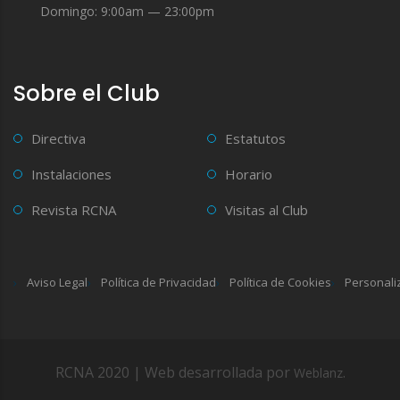
Domingo: 9:00am — 23:00pm
Sobre el Club
Directiva
Estatutos
Instalaciones
Horario
Revista RCNA
Visitas al Club
Aviso Legal
Política de Privacidad
Política de Cookies
Personali
RCNA 2020 | Web desarrollada por
.
Weblanz