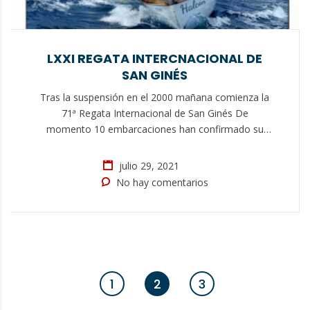
LXXI REGATA INTERCNACIONAL DE
SAN GINÉS
Tras la suspensión en el 2000 mañana comienza la
71ª Regata Internacional de San Ginés De
momento 10 embarcaciones han confirmado su
participación 10 Embarcaciones han formalizado su
inscripción para participar en la 71ª Regata
julio 29, 2021
Internacional de San Ginés, que tendrá su salida
No hay comentarios
mañana viernes a las 17:00 horas desde Las
Palmas de Gran Canaria….
1
2
3