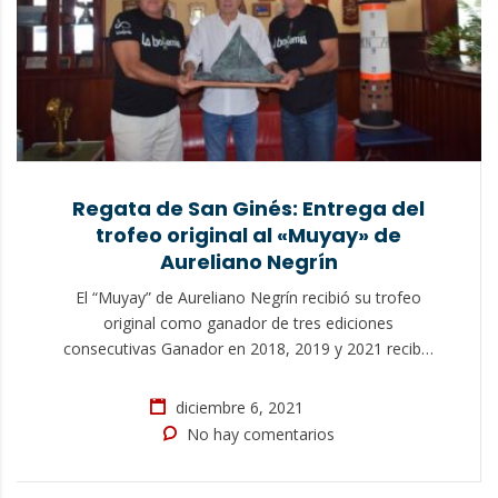
Regata de San Ginés: Entrega del
trofeo original al «Muyay» de
Aureliano Negrín
El “Muyay” de Aureliano Negrín recibió su trofeo
original como ganador de tres ediciones
consecutivas Ganador en 2018, 2019 y 2021 recibió
la escultura de Francisco Curbelo de manos del
presidente Julio Romero La 71ª edición de la Regata
diciembre 6, 2021
Internacional de San Ginés que se celebró el
No hay comentarios
pasado mes de agosto, tenía pendiente de hacer…