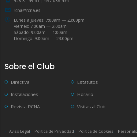
928 81 49 61 | 637 038 456
rcna@rcna.es
Lunes a Jueves: 7:00am — 23:00pm
Viernes: 7:00am — 2:00am
Sábado: 9:00am — 1:00am
Domingo: 9:00am — 23:00pm
Sobre el Club
Directiva
Estatutos
Instalaciones
Horario
Revista RCNA
Visitas al Club
Aviso Legal
Política de Privacidad
Política de Cookies
Personali