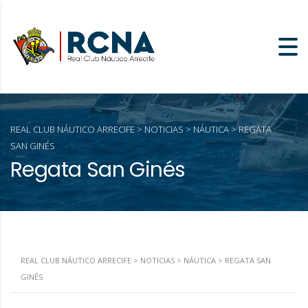
REAL CLUB NÁUTICO ARRECIFE
>
NOTICIAS
>
NÁUTICA
>
REGATA
SAN GINÉS
Regata San Ginés
REAL CLUB NÁUTICO ARRECIFE
>
NOTICIAS
>
NÁUTICA
>
REGATA SAN
GINÉS