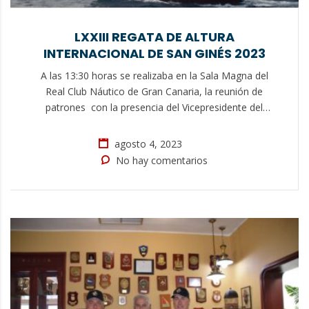
LXXIII REGATA DE ALTURA
INTERNACIONAL DE SAN GINÉS 2023
A las 13:30 horas se realizaba en la Sala Magna del
Real Club Náutico de Gran Canaria, la reunión de
patrones con la presencia del Vicepresidente del
RCNGC D. Adolfo López Martínez, el Comodoro del
RCNGC D. Alejandro Martín Santana, el Presidente
agosto 4, 2023
de la Federación Insular de Vela D. David Pérez
No hay comentarios
Ramboux, que ostentaba la…