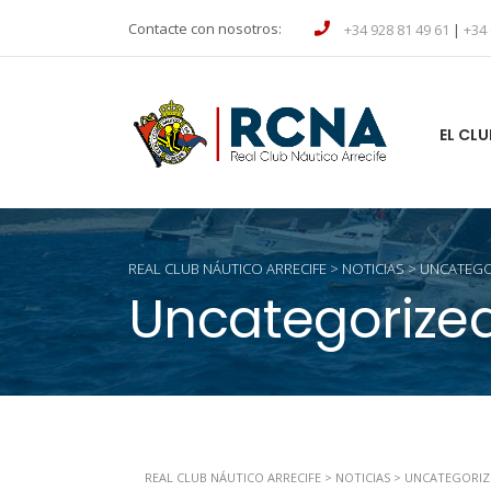
Contacte con nosotros:
+34 928 81 49 61
|
+34 
EL CLU
REAL CLUB NÁUTICO ARRECIFE
>
NOTICIAS
>
UNCATEGO
Uncategorize
REAL CLUB NÁUTICO ARRECIFE
>
NOTICIAS
>
UNCATEGORIZ