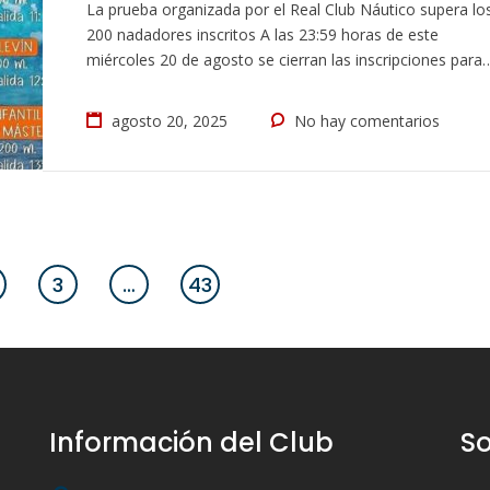
La prueba organizada por el Real Club Náutico supera lo
200 nadadores inscritos A las 23:59 horas de este
miércoles 20 de agosto se cierran las inscripciones para
participar en la XXX Travesía a Nado San Ginés 2025,
prueba organizada por el Real Club Náutico de Arrecife,
agosto 20, 2025
No hay comentarios
conjuntamente con la Federación Canaria de Natación,
y…
3
…
43
Información del Club
So