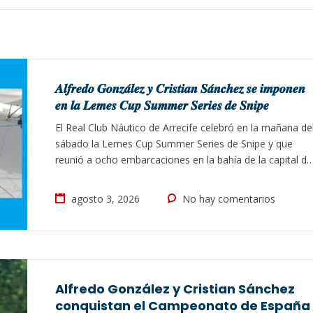
𝑨𝒍𝒇𝒓𝒆𝒅𝒐 𝑮𝒐𝒏𝒛𝒂́𝒍𝒆𝒛 𝒚 𝑪𝒓𝒊𝒔𝒕𝒊𝒂𝒏 𝑺𝒂́𝒏𝒄𝒉𝒆𝒛 𝒔𝒆 𝒊𝒎𝒑𝒐𝒏𝒆𝒏
𝒆𝒏 𝒍𝒂 𝑳𝒆𝒎𝒆𝒔 𝑪𝒖𝒑 𝑺𝒖𝒎𝒎𝒆𝒓 𝑺𝒆𝒓𝒊𝒆𝒔 𝒅𝒆 𝑺𝒏𝒊𝒑𝒆
El Real Club Náutico de Arrecife celebró en la mañana de
sábado la Lemes Cup Summer Series de Snipe y que
reunió a ocho embarcaciones en la bahía de la capital de
la isla. Una jornada que estuvo marcada por las
complicadas condiciones de viento, con continuos
agosto 3, 2026
No hay comentarios
cambios de dirección y que solo permitió la…
Alfredo González y Cristian Sánchez
conquistan el Campeonato de España