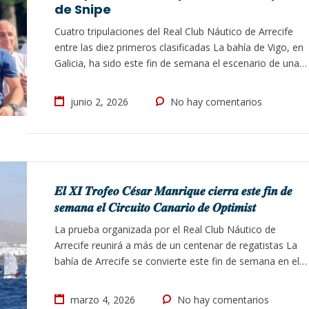
de Snipe
Cuatro tripulaciones del Real Club Náutico de Arrecife
entre las diez primeros clasificadas La bahía de Vigo, en
Galicia, ha sido este fin de semana el escenario de una
nueva edición del Campeonato de España de Snipe,
competición que ha contado con una amplia
junio 2, 2026
No hay comentarios
representación de regatistas del Real Club Náutico de
Arrecife. Alfredo González…
𝑬𝒍 𝑿𝑰 𝑻𝒓𝒐𝒇𝒆𝒐 𝑪𝒆́𝒔𝒂𝒓 𝑴𝒂𝒏𝒓𝒊𝒒𝒖𝒆 𝒄𝒊𝒆𝒓𝒓𝒂 𝒆𝒔𝒕𝒆 𝒇𝒊𝒏 𝒅𝒆
𝒔𝒆𝒎𝒂𝒏𝒂 𝒆𝒍 𝑪𝒊𝒓𝒄𝒖𝒊𝒕𝒐 𝑪𝒂𝒏𝒂𝒓𝒊𝒐 𝒅𝒆 𝑶𝒑𝒕𝒊𝒎𝒊𝒔𝒕
La prueba organizada por el Real Club Náutico de
Arrecife reunirá a más de un centenar de regatistas La
bahía de Arrecife se convierte este fin de semana en el
epicentro de la vela en Canarias, con la celebración de la
undécima edición del Trofeo César Manrique y con la qu
marzo 4, 2026
No hay comentarios
se cierra el Circuito…