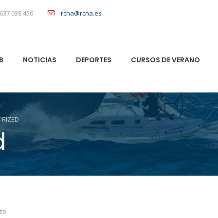
637 038 456
rcna@rcna.es
B
NOTICIAS
DEPORTES
CURSOS DE VERANO
RIZED
d
ED