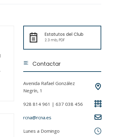
Estatutos del Club
2.3 mb, PDF
l
Contactar
Avenida Rafael González
Negrín, 1
928 814 961 | 637 038 456
rcna@rcna.es
Lunes a Domingo