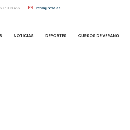
637 038 456
rcna@rcna.es
B
NOTICIAS
DEPORTES
CURSOS DE VERANO