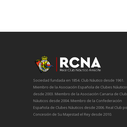
Sociedad fundada en 1854. Club Náutico desde 1961.
Miembro de la Asociación Española de Clubes Náutico
desde 2003. Miembro de la Asociación Canaria de Clu
Náuticos desde 2004. Miembro de la Confederación
Española de Clubes Náuticos desde 2006. Real Club po
Concesión de Su Majestad el Rey desde 2010.