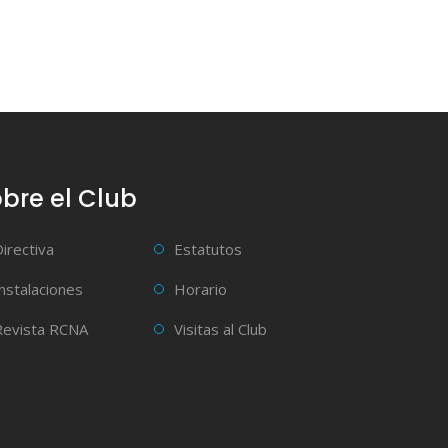
bre el Club
Directiva
Estatutos
Instalaciones
Horario
Revista RCNA
Visitas al Club