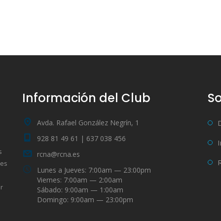
Información del Club
So
Avda. Rafael González Negrín, 1
928 81 49 61 | 637 038 456
s
rcna@rcna.es
bes
Lunes a Jueves: 7:00am — 23:00pm
Viernes: 7:00am — 2:00am
r
Sábado: 9:00am — 1:00am
Domingo: 9:00am — 23:00pm