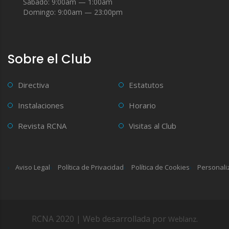
Sábado: 9:00am — 1:00am
Domingo: 9:00am — 23:00pm
Sobre el Club
Directiva
Estatutos
Instalaciones
Horario
Revista RCNA
Visitas al Club
Aviso Legal
Política de Privacidad
Política de Cookies
Personali
RCNA 2020 | Web desarrollada por
.
Weblanz