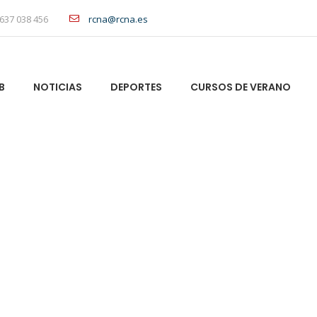
637 038 456
rcna@rcna.es
B
NOTICIAS
DEPORTES
CURSOS DE VERANO