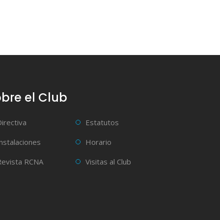
bre el Club
Directiva
Estatutos
Instalaciones
Horario
Revista RCNA
Visitas al Club