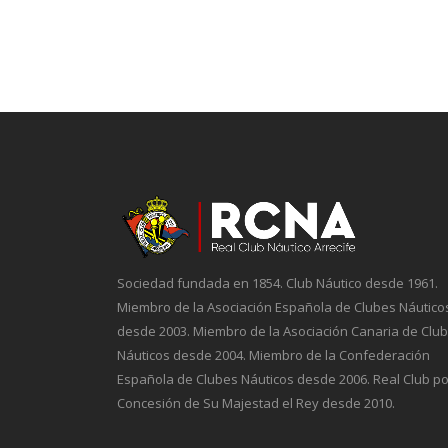
Sociedad fundada en 1854. Club Náutico desde 1961.
Miembro de la Asociación Española de Clubes Náutico
desde 2003. Miembro de la Asociación Canaria de Clu
Náuticos desde 2004. Miembro de la Confederación
Española de Clubes Náuticos desde 2006. Real Club po
Concesión de Su Majestad el Rey desde 2010.