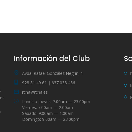
Información del Club
So
Avda. Rafael González Negrín, 1
928 81 49 61 | 637 038 456
s
rcna@rcna.es
bes
Lunes a Jueves: 7:00am — 23:00pm
Viernes: 7:00am — 2:00am
r
Sábado: 9:00am — 1:00am
Domingo: 9:00am — 23:00pm