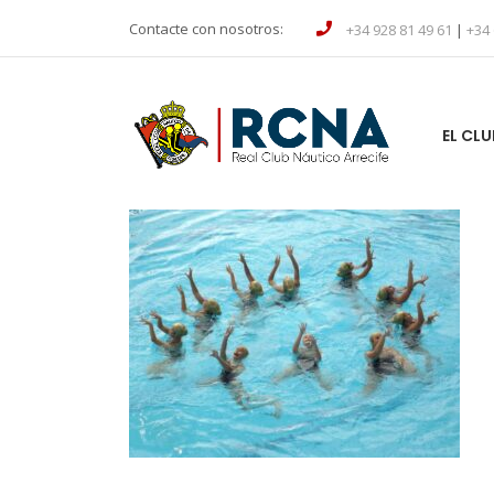
Contacte con nosotros:
+34 928 81 49 61
|
+34 
EL CLU