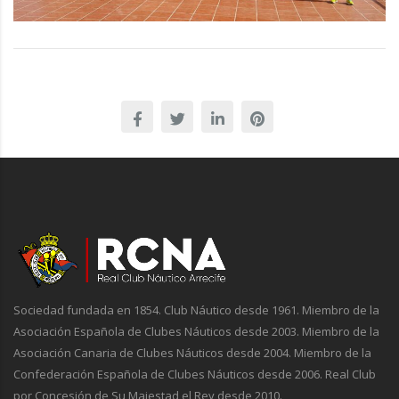
Sociedad fundada en 1854. Club Náutico desde 1961. Miembro de la
Asociación Española de Clubes Náuticos desde 2003. Miembro de la
Asociación Canaria de Clubes Náuticos desde 2004. Miembro de la
Confederación Española de Clubes Náuticos desde 2006. Real Club
por Concesión de Su Majestad el Rey desde 2010.