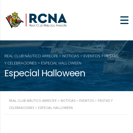
REAL CLUB NÁUTICO ARRECIFE
>
NOTICIAS
>
EVENTOS
>
FIESTAS
Y CELEBRACIONES
>
ESPECIAL HALLOWEEN
Especial Halloween
REAL CLUB NÁUTICO ARRECIFE
>
NOTICIAS
>
EVENTOS
>
FIESTAS Y
CELEBRACIONES
>
ESPECIAL HALLOWEEN