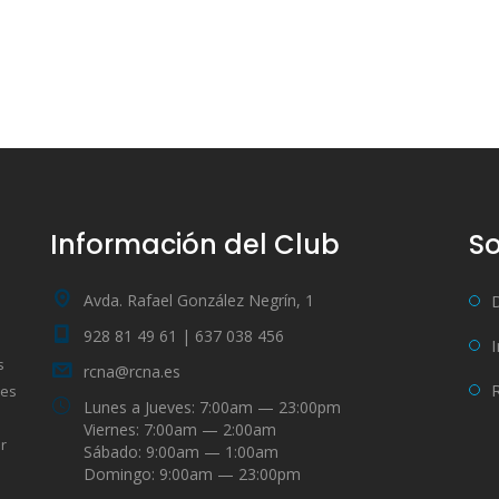
Información del Club
So
Avda. Rafael González Negrín, 1
928 81 49 61 | 637 038 456
s
rcna@rcna.es
bes
Lunes a Jueves: 7:00am — 23:00pm
Viernes: 7:00am — 2:00am
r
Sábado: 9:00am — 1:00am
Domingo: 9:00am — 23:00pm