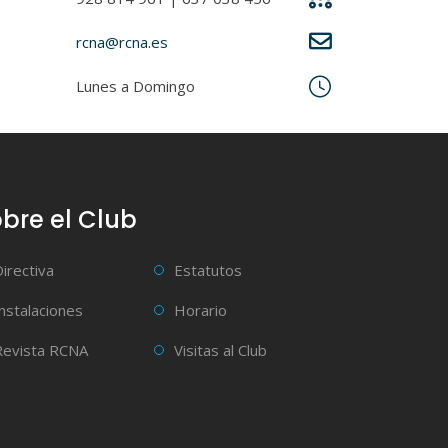
rcna@rcna.es
Lunes a Domingo
bre el Club
Directiva
Estatutos
Instalaciones
Horario
Revista RCNA
Visitas al Club