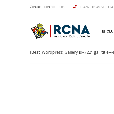
Contacte con nosotros:
+34 928 81 49 61
|
+34 
EL CLU
[Best_Wordpress_Gallery id=»22″ gal_title=»F