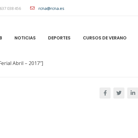
637 038 456
rcna@rcna.es
B
NOTICIAS
DEPORTES
CURSOS DE VERANO
erial Abril – 2017″]