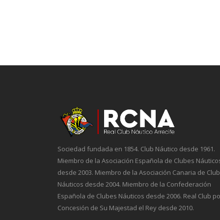
Sociedad fundada en 1854. Club Náutico desde 1961.
Miembro de la Asociación Española de Clubes Náutico
desde 2003. Miembro de la Asociación Canaria de Clu
Náuticos desde 2004. Miembro de la Confederación
Española de Clubes Náuticos desde 2006. Real Club po
Concesión de Su Majestad el Rey desde 2010.