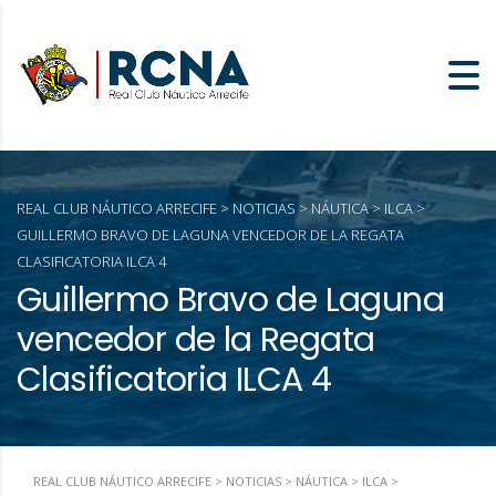
REAL CLUB NÁUTICO ARRECIFE
>
NOTICIAS
>
NÁUTICA
>
ILCA
>
GUILLERMO BRAVO DE LAGUNA VENCEDOR DE LA REGATA
CLASIFICATORIA ILCA 4
Guillermo Bravo de Laguna
vencedor de la Regata
Clasificatoria ILCA 4
REAL CLUB NÁUTICO ARRECIFE
>
NOTICIAS
>
NÁUTICA
>
ILCA
>