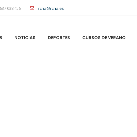
637 038 456
rcna@rcna.es
B
NOTICIAS
DEPORTES
CURSOS DE VERANO