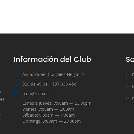
Información del Club
So
Avda. Rafael González Negrín, 1
928 81 49 61 | 637 038 456
s
rcna@rcna.es
bes
Lunes a Jueves: 7:00am — 23:00pm
Viernes: 7:00am — 2:00am
r
Sábado: 9:00am — 1:00am
Domingo: 9:00am — 23:00pm