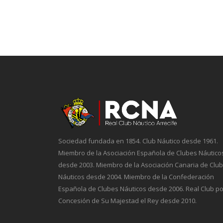
Sociedad fundada en 1854. Club Náutico desde 1961.
Miembro de la Asociación Española de Clubes Náutico
desde 2003. Miembro de la Asociación Canaria de Clu
Náuticos desde 2004. Miembro de la Confederación
Española de Clubes Náuticos desde 2006. Real Club po
Concesión de Su Majestad el Rey desde 2010.