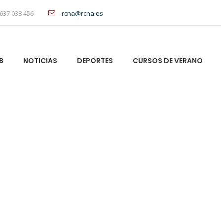
637 038 456
rcna@rcna.es
B
NOTICIAS
DEPORTES
CURSOS DE VERANO