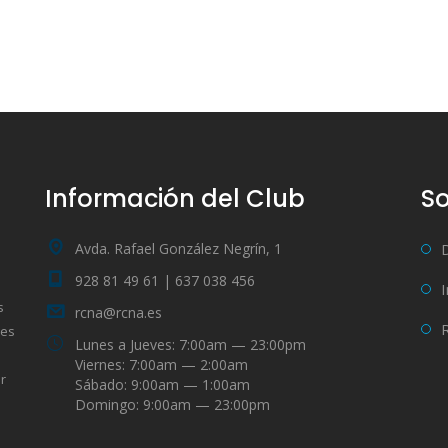
Información del Club
So
Avda. Rafael González Negrín, 1
928 81 49 61 | 637 038 456
s
rcna@rcna.es
bes
Lunes a Jueves: 7:00am — 23:00pm
Viernes: 7:00am — 2:00am
r
Sábado: 9:00am — 1:00am
Domingo: 9:00am — 23:00pm