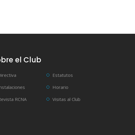
bre el Club
Directiva
Estatutos
Instalaciones
Horario
Revista RCNA
Visitas al Club