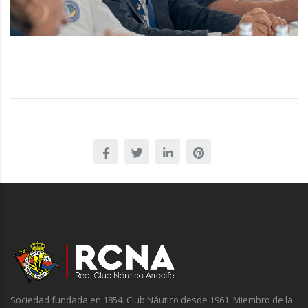
Sociedad fundada en 1854. Club Náutico desde 1961. Miembro de la