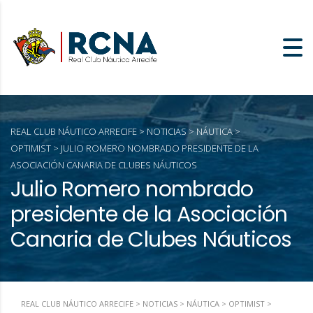
REAL CLUB NÁUTICO ARRECIFE
>
NOTICIAS
>
NÁUTICA
>
OPTIMIST
>
JULIO ROMERO NOMBRADO PRESIDENTE DE LA
ASOCIACIÓN CANARIA DE CLUBES NÁUTICOS
Julio Romero nombrado
presidente de la Asociación
Canaria de Clubes Náuticos
REAL CLUB NÁUTICO ARRECIFE
>
NOTICIAS
>
NÁUTICA
>
OPTIMIST
>