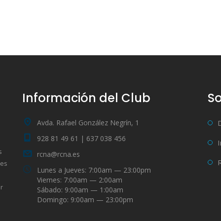
Información del Club
So
Avda. Rafael González Negrín, 1
928 81 49 61 | 637 038 456
s
rcna@rcna.es
bes
Lunes a Jueves: 7:00am — 23:00pm
Viernes: 7:00am — 2:00am
r
Sábado: 9:00am — 1:00am
Domingo: 9:00am — 23:00pm