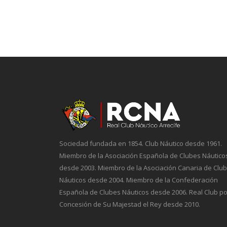
Sociedad fundada en 1854. Club Náutico desde 1961.
Miembro de la Asociación Española de Clubes Náutico
desde 2003. Miembro de la Asociación Canaria de Clu
Náuticos desde 2004. Miembro de la Confederación
Española de Clubes Náuticos desde 2006. Real Club po
Concesión de Su Majestad el Rey desde 2010.