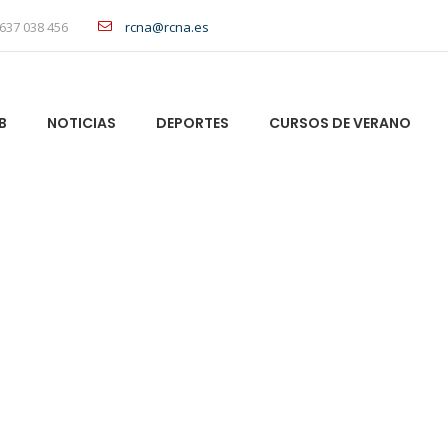
637 038 456
rcna@rcna.es
B
NOTICIAS
DEPORTES
CURSOS DE VERANO