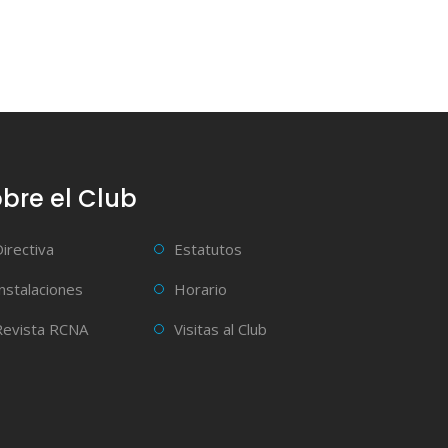
bre el Club
Directiva
Estatutos
Instalaciones
Horario
Revista RCNA
Visitas al Club