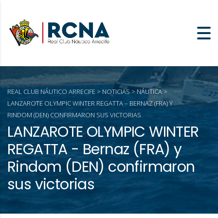
REAL CLUB NÁUTICO ARRECIFE
>
NOTICIAS
>
NÁUTICA
>
LANZAROTE OLYMPIC WINTER REGATTA – BERNAZ (FRA) Y
RINDOM (DEN) CONFIRMARON SUS VICTORIAS
LANZAROTE OLYMPIC WINTER
REGATTA - Bernaz (FRA) y
Rindom (DEN) confirmaron
sus victorias