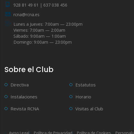
928 81 49 61 | 637 038 456
rcna@rcna.es
Lunes a Jueves: 7:00am — 23:00pm
Viernes: 7:00am — 2:00am
Sábado: 9:00am — 1:00am
Domingo: 9:00am — 23:00pm
Sobre el Club
Directiva
Estatutos
Instalaciones
Horario
Revista RCNA
Visitas al Club
Aviso Legal
Política de Privacidad
Política de Cookies
Personali