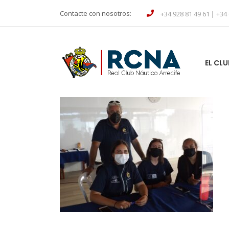
Contacte con nosotros:
+34 928 81 49 61
|
+34 
EL CLU