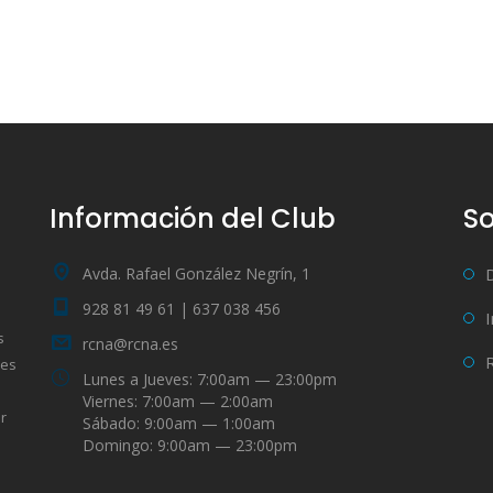
Información del Club
So
Avda. Rafael González Negrín, 1
928 81 49 61 | 637 038 456
s
rcna@rcna.es
bes
Lunes a Jueves: 7:00am — 23:00pm
Viernes: 7:00am — 2:00am
r
Sábado: 9:00am — 1:00am
Domingo: 9:00am — 23:00pm