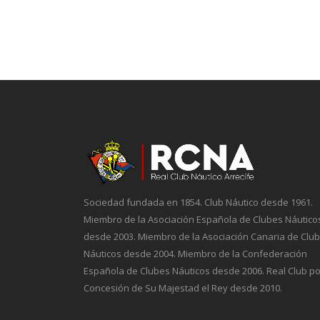
Sociedad fundada en 1854. Club Náutico desde 1961.
Miembro de la Asociación Española de Clubes Náutico
desde 2003. Miembro de la Asociación Canaria de Clu
Náuticos desde 2004. Miembro de la Confederación
Española de Clubes Náuticos desde 2006. Real Club po
Concesión de Su Majestad el Rey desde 2010.