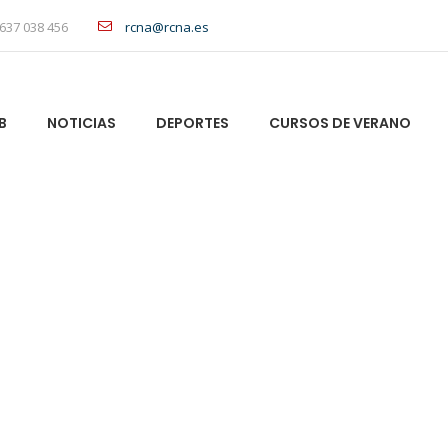
637 038 456
rcna@rcna.es
B
NOTICIAS
DEPORTES
CURSOS DE VERANO