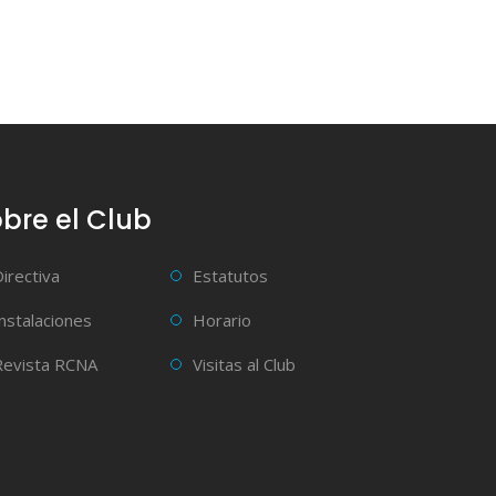
bre el Club
Directiva
Estatutos
Instalaciones
Horario
Revista RCNA
Visitas al Club