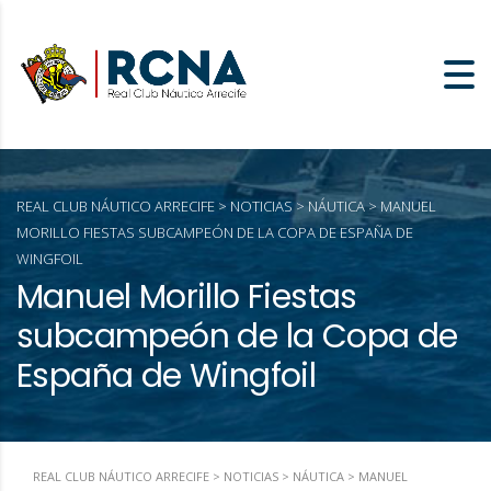
REAL CLUB NÁUTICO ARRECIFE
>
NOTICIAS
>
NÁUTICA
>
MANUEL
MORILLO FIESTAS SUBCAMPEÓN DE LA COPA DE ESPAÑA DE
WINGFOIL
Manuel Morillo Fiestas
subcampeón de la Copa de
España de Wingfoil
REAL CLUB NÁUTICO ARRECIFE
>
NOTICIAS
>
NÁUTICA
>
MANUEL