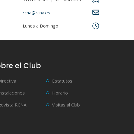
rcna@rcna.es
Lunes a Domingo
bre el Club
Directiva
Estatutos
Instalaciones
Horario
Revista RCNA
Visitas al Club