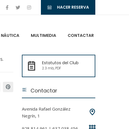
HACER RESERVA
NÁUTICA
MULTIMEDIA
CONTACTAR
s.
Estatutos del Club
2.3 mb, PDF
Contactar
Avenida Rafael González
Negrín, 1
928 814 961 | 637 038 456