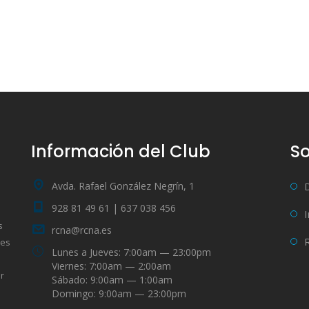
Información del Club
So
Avda. Rafael González Negrín, 1
928 81 49 61 | 637 038 456
s
rcna@rcna.es
bes
Lunes a Jueves: 7:00am — 23:00pm
Viernes: 7:00am — 2:00am
r
Sábado: 9:00am — 1:00am
Domingo: 9:00am — 23:00pm