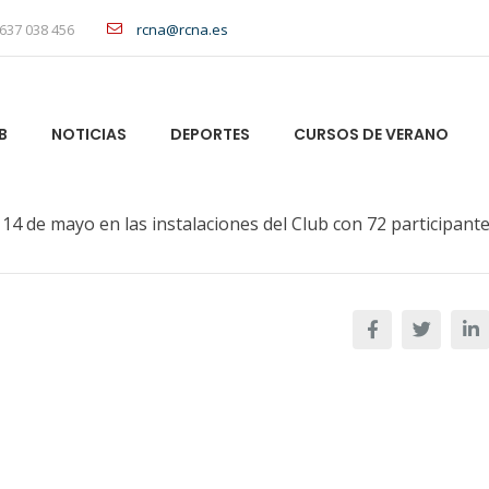
637 038 456
rcna@rcna.es
B
NOTICIAS
DEPORTES
CURSOS DE VERANO
14 de mayo en las instalaciones del Club con 72 participante