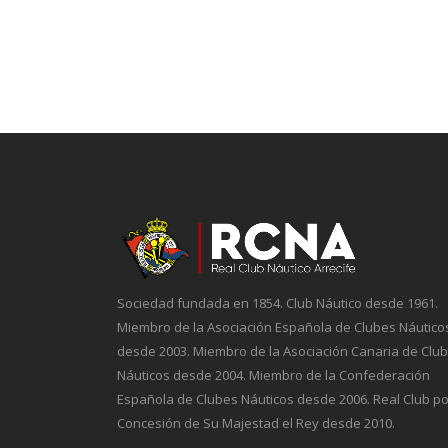
Sociedad fundada en 1854. Club Náutico desde 1961.
Miembro de la Asociación Española de Clubes Náutico
desde 2003. Miembro de la Asociación Canaria de Clu
Náuticos desde 2004. Miembro de la Confederación
Española de Clubes Náuticos desde 2006. Real Club po
Concesión de Su Majestad el Rey desde 2010.