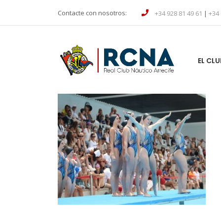
Contacte con nosotros:
+34 928 81 49 61
|
+34 
EL CLU