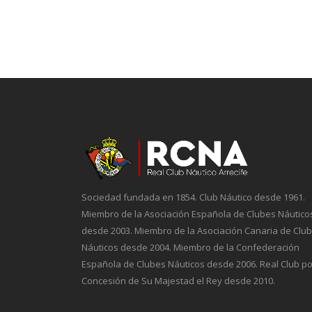
Sociedad fundada en 1854. Club Náutico desde 1961.
Miembro de la Asociación Española de Clubes Náutico
desde 2003. Miembro de la Asociación Canaria de Clu
Náuticos desde 2004. Miembro de la Confederación
Española de Clubes Náuticos desde 2006. Real Club po
Concesión de Su Majestad el Rey desde 2010.