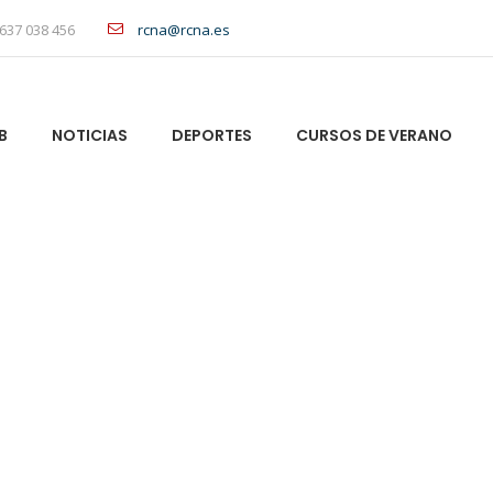
637 038 456
rcna@rcna.es
B
NOTICIAS
DEPORTES
CURSOS DE VERANO