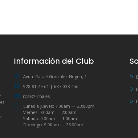
Información del Club
So
Avda. Rafael González Negrín, 1
928 81 49 61 | 637 038 456
s
rcna@rcna.es
bes
Lunes a Jueves: 7:00am — 23:00pm
Viernes: 7:00am — 2:00am
r
Sábado: 9:00am — 1:00am
Domingo: 9:00am — 23:00pm