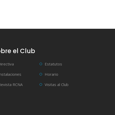
bre el Club
Directiva
Estatutos
Instalaciones
Horario
Revista RCNA
Visitas al Club