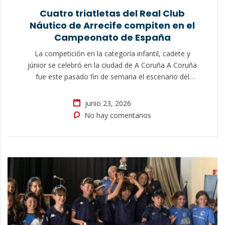
Cuatro triatletas del Real Club
Náutico de Arrecife compiten en el
Campeonato de España
La competición en la categoría infantil, cadete y
júnior se celebró en la ciudad de A Coruña A Coruña
fue este pasado fin de semana el escenario del
Campeonato de España de Triatlón, evento que se
desarrolló en las categorías infantil, cadete y júnior.
junio 23, 2026
Una de las citas más importantes del calendario
No hay comentarios
nacional base contó…