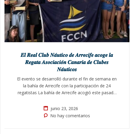
𝑬𝒍 𝑹𝒆𝒂𝒍 𝑪𝒍𝒖𝒃 𝑵𝒂́𝒖𝒕𝒊𝒄𝒐 𝒅𝒆 𝑨𝒓𝒓𝒆𝒄𝒊𝒇𝒆 𝒂𝒄𝒐𝒈𝒆 𝒍𝒂
𝑹𝒆𝒈𝒂𝒕𝒂 𝑨𝒔𝒐𝒄𝒊𝒂𝒄𝒊𝒐́𝒏 𝑪𝒂𝒏𝒂𝒓𝒊𝒂 𝒅𝒆 𝑪𝒍𝒖𝒃𝒆𝒔
𝑵𝒂́𝒖𝒕𝒊𝒄𝒐𝒔
El evento se desarrolló durante el fin de semana en
la bahía de Arrecife con la participación de 24
regatistas La bahía de Arrecife acogió este pasado
fin de semana la Regata Asociación Canaria de
Clubes Náuticos, organizada en esta ocasión por el
junio 23, 2026
Real Club Náutico de Arrecife y que se desarrolló en
No hay comentarios
la clase…