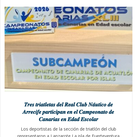
𝑻𝒓𝒆𝒔 𝒕𝒓𝒊𝒂𝒕𝒍𝒆𝒕𝒂𝒔 𝒅𝒆𝒍 𝑹𝒆𝒂𝒍 𝑪𝒍𝒖𝒃 𝑵𝒂́𝒖𝒕𝒊𝒄𝒐 𝒅𝒆
𝑨𝒓𝒓𝒆𝒄𝒊𝒇𝒆 𝒑𝒂𝒓𝒕𝒊𝒄𝒊𝒑𝒂𝒏 𝒆𝒏 𝒆𝒍 𝑪𝒂𝒎𝒑𝒆𝒐𝒏𝒂𝒕𝒐 𝒅𝒆
𝑪𝒂𝒏𝒂𝒓𝒊𝒂𝒔 𝒆𝒏 𝑬𝒅𝒂𝒅 𝑬𝒔𝒄𝒐𝒍𝒂𝒓
Los deportistas de la sección de triatlón del club
representaron a Lanzarote La isla de Fuerteventura