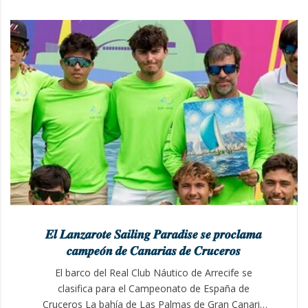
𝑬𝒍 𝑳𝒂𝒏𝒛𝒂𝒓𝒐𝒕𝒆 𝑺𝒂𝒊𝒍𝒊𝒏𝒈 𝑷𝒂𝒓𝒂𝒅𝒊𝒔𝒆 𝒔𝒆 𝒑𝒓𝒐𝒄𝒍𝒂𝒎𝒂
𝒄𝒂𝒎𝒑𝒆𝒐́𝒏 𝒅𝒆 𝑪𝒂𝒏𝒂𝒓𝒊𝒂𝒔 𝒅𝒆 𝑪𝒓𝒖𝒄𝒆𝒓𝒐𝒔
El barco del Real Club Náutico de Arrecife se
clasifica para el Campeonato de España de
Cruceros La bahía de Las Palmas de Gran Canaria