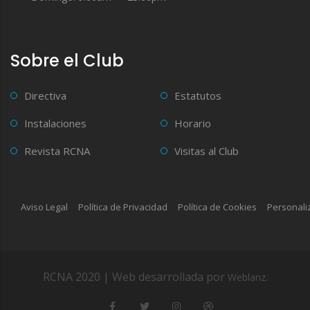
Sobre el Club
Directiva
Estatutos
Instalaciones
Horario
Revista RCNA
Visitas al Club
Aviso Legal
Política de Privacidad
Política de Cookies
Personali
RCNA 2020 | Web desarrollada por
.
Weblanz