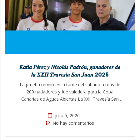
𝑲𝒂𝒕𝒊𝒂 𝑷𝒆́𝒓𝒆𝒛 𝒚 𝑵𝒊𝒄𝒐𝒍𝒂́𝒔 𝑷𝒂𝒅𝒓𝒐́𝒏, 𝒈𝒂𝒏𝒂𝒅𝒐𝒓𝒆𝒔 𝒅𝒆
𝒍𝒂 𝑿𝑿𝑰𝑰 𝑻𝒓𝒂𝒗𝒆𝒔𝒊́𝒂 𝑺𝒂𝒏 𝑱𝒖𝒂𝒏 2026
La prueba reunió en la tarde del sábado a más de
200 nadadores y fue valedera para la Copa
Canarias de Aguas Abiertas La XXII Travesía San
Juan 2026, organizada por el Real Club Náutico de
Arrecife, abrió en la tarde del sábado el calendario
julio 5, 2026
de pruebas de natación en aguas abiertas del
No hay comentarios
verano, viviéndose…