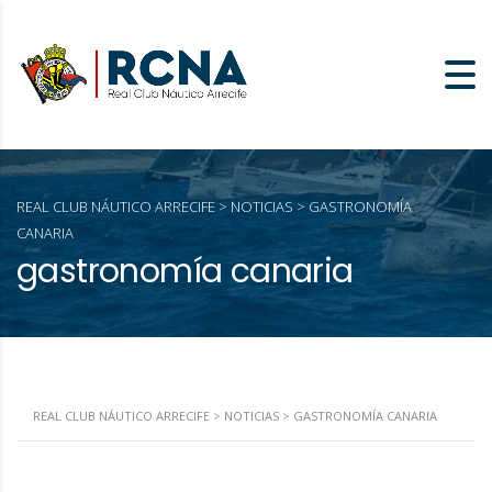
REAL CLUB NÁUTICO ARRECIFE
>
NOTICIAS
>
GASTRONOMÍA
CANARIA
gastronomía canaria
REAL CLUB NÁUTICO ARRECIFE
>
NOTICIAS
>
GASTRONOMÍA CANARIA