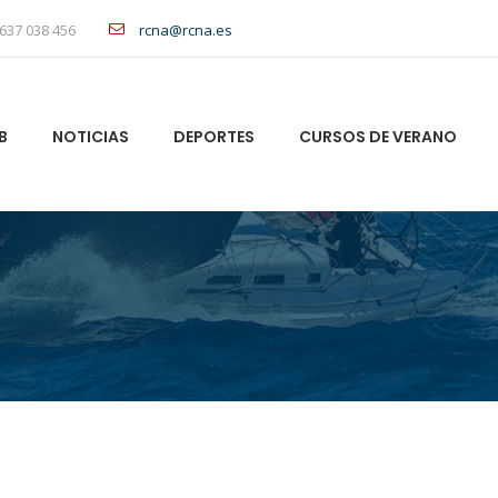
637 038 456
rcna@rcna.es
B
NOTICIAS
DEPORTES
CURSOS DE VERANO