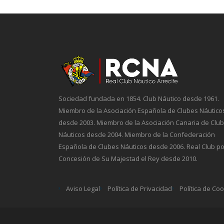
Sociedad fundada en 1854. Club Náutico desde 1961.
Miembro de la Asociación Española de Clubes Náutico
desde 2003. Miembro de la Asociación Canaria de Clu
Náuticos desde 2004. Miembro de la Confederación
Española de Clubes Náuticos desde 2006. Real Club po
Concesión de Su Majestad el Rey desde 2010.
Aviso Legal
Política de Privacidad
Política de Co