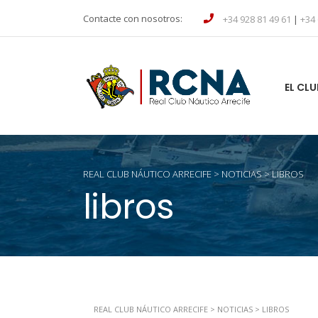
Contacte con nosotros:
+34 928 81 49 61
|
+34 
EL CLU
REAL CLUB NÁUTICO ARRECIFE
>
NOTICIAS
>
LIBROS
libros
REAL CLUB NÁUTICO ARRECIFE
>
NOTICIAS
>
LIBROS