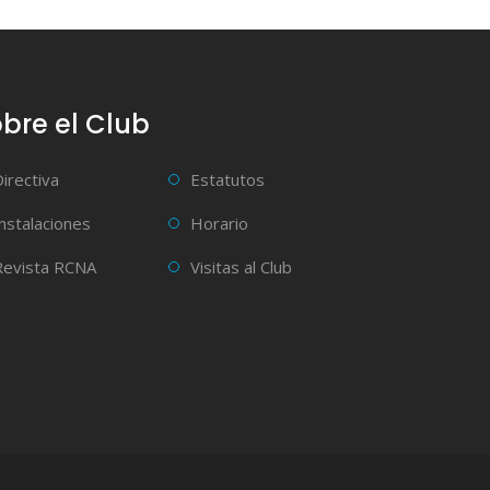
bre el Club
Directiva
Estatutos
Instalaciones
Horario
Revista RCNA
Visitas al Club