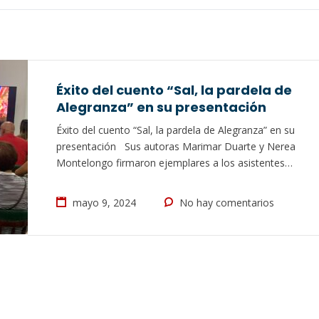
Éxito del cuento “Sal, la pardela de
Alegranza” en su presentación
Éxito del cuento “Sal, la pardela de Alegranza” en su
presentación Sus autoras Marimar Duarte y Nerea
Montelongo firmaron ejemplares a los asistentes
09/05/24 El salón César Manrique del Real Club Náutico
de Arrecife acogió la presentación del libro “Sal, la
mayo 9, 2024
No hay comentarios
pardela de Alegranza”. Las pardelas atlánticas, recorren
40.000 kilómetros con la ilusión…