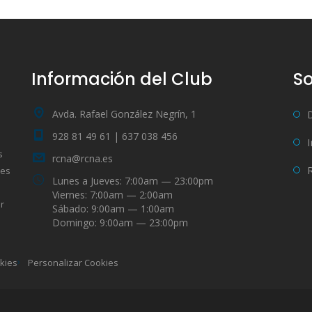
Información del Club
So
Avda. Rafael González Negrín, 1
928 81 49 61 | 637 038 456
s
rcna@rcna.es
bes
Lunes a Jueves: 7:00am — 23:00pm
Viernes: 7:00am — 2:00am
r
Sábado: 9:00am — 1:00am
Domingo: 9:00am — 23:00pm
okies
Personalizar Cookies