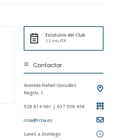
Estatutos del Club
2.3 mb, PDF
Contactar
Avenida Rafael González
Negrín, 1
928 814 961 | 637 038 456
rcna@rcna.es
Lunes a Domingo