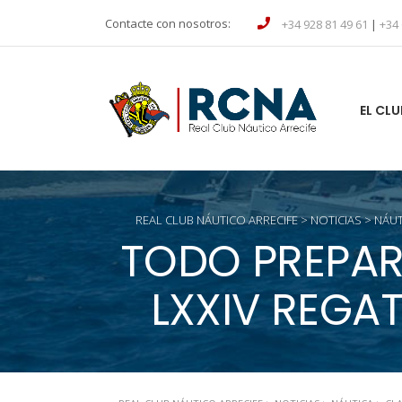
Contacte con nosotros:
+34 928 81 49 61
|
+34 
EL CLU
REAL CLUB NÁUTICO ARRECIFE
>
NOTICIAS
>
NÁUT
TODO PREPAR
LXXIV REGA