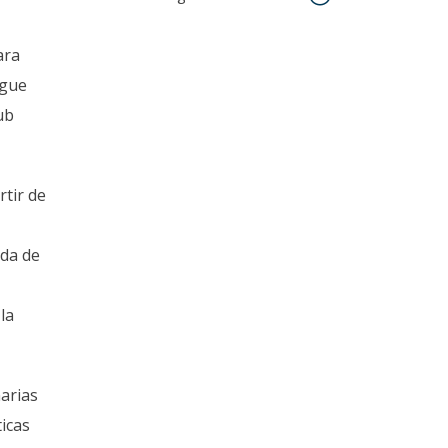
ara
ogue
ub
rtir de
ida de
la
narias
ticas