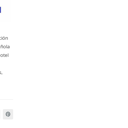
ción
añola
otel
s,