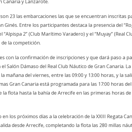
an Canaria y Lanzarote.
s, son 23 las embarcaciones las que se encuentran inscritas p
an Ginés. Entre los participantes destaca la presencia del “R
l “Alpispa 2” (Club Marítimo Varadero) y el “Muyay” (Real Cl
 de la competición.
eves con la confirmación de inscripciones y que dará paso a pa
n el Salón Dámaso del Real Club Náutico de Gran Canaria. La
a mañana del viernes, entre las 09:00 y 13:00 horas, y la sal
lmas Gran Canaria está programada para las 17:00 horas del
e la flota hasta la bahía de Arrecife en las primeras horas de 
en los próximos días a la celebración de la XXIII Regata Ca
lida desde Arrecife, completando la flota las 280 millas náu