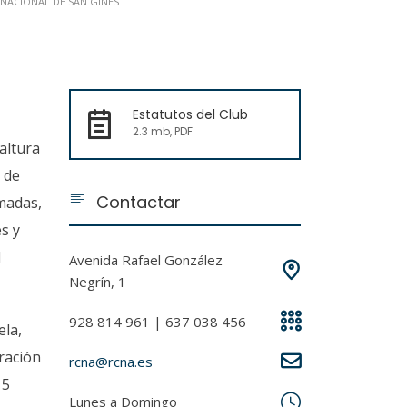
RNACIONAL DE SAN GINÉS
Estatutos del Club
2.3 mb, PDF
altura
 de
Contactar
amadas,
s y
l
Avenida Rafael González
Negrín, 1
928 814 961 | 637 038 456
ela,
ración
rcna@rcna.es
15
Lunes a Domingo