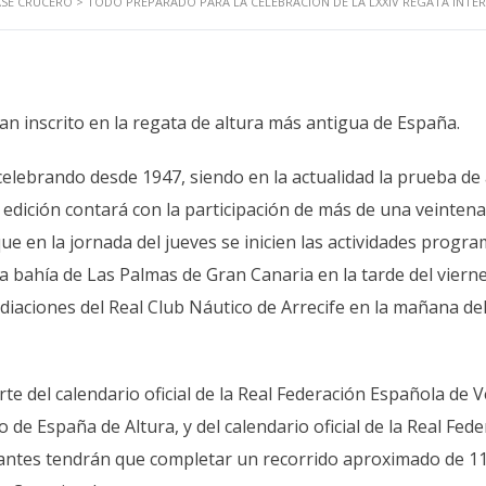
ASE CRUCERO
>
TODO PREPARADO PARA LA CELEBRACIÓN DE LA LXXIV REGATA INTE
n inscrito en la regata de altura más antigua de España.
celebrando desde 1947, siendo en la actualidad la prueba de 
edición contará con la participación de más de una veintena
 en la jornada del jueves se inicien las actividades progr
a bahía de Las Palmas de Gran Canaria en la tarde del vierne
ediaciones del Real Club Náutico de Arrecife en la mañana de
e del calendario oficial de la Real Federación Española de V
 España de Altura, y del calendario oficial de la Real Fede
pantes tendrán que completar un recorrido aproximado de 1