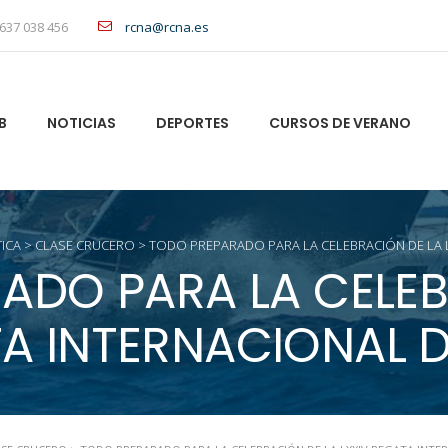
637 038 456
rcna@rcna.es
B
NOTICIAS
DEPORTES
CURSOS DE VERANO
ICA
>
CLASE CRUCERO
>
TODO PREPARADO PARA LA CELEBRACIÓN DE LA L
ADO PARA LA CELEB
TA INTERNACIONAL D