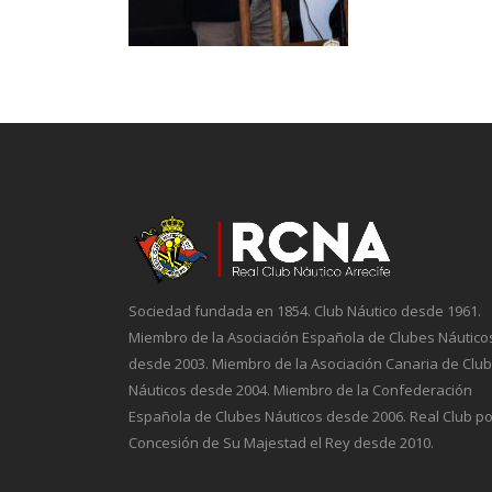
Sociedad fundada en 1854. Club Náutico desde 1961.
Miembro de la Asociación Española de Clubes Náutico
desde 2003. Miembro de la Asociación Canaria de Clu
Náuticos desde 2004. Miembro de la Confederación
Española de Clubes Náuticos desde 2006. Real Club po
Concesión de Su Majestad el Rey desde 2010.