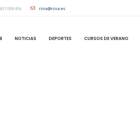
637 038 456
rcna@rcna.es
B
NOTICIAS
DEPORTES
CURSOS DE VERANO