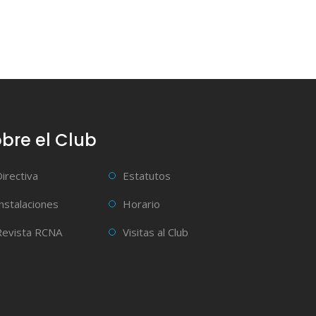
bre el Club
Directiva
Estatutos
Instalaciones
Horario
Revista RCNA
Visitas al Club