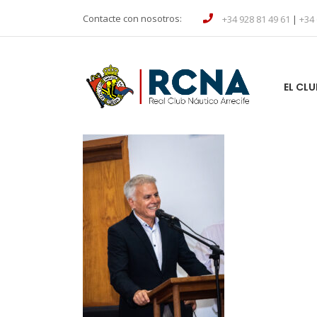
Contacte con nosotros:
+34 928 81 49 61
|
+34 
EL CLU