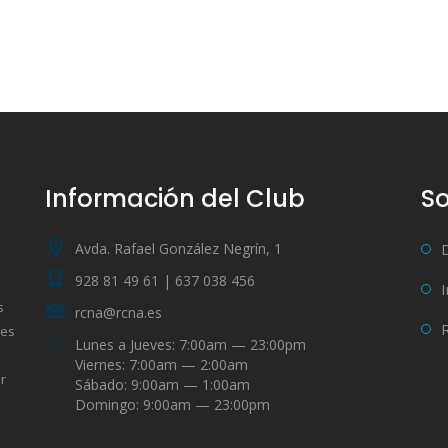
Información del Club
So
Avda. Rafael González Negrín, 1
928 81 49 61 | 637 038 456
s
rcna@rcna.es
bes
Lunes a Jueves: 7:00am — 23:00pm
Viernes: 7:00am — 2:00am
r
Sábado: 9:00am — 1:00am
Domingo: 9:00am — 23:00pm