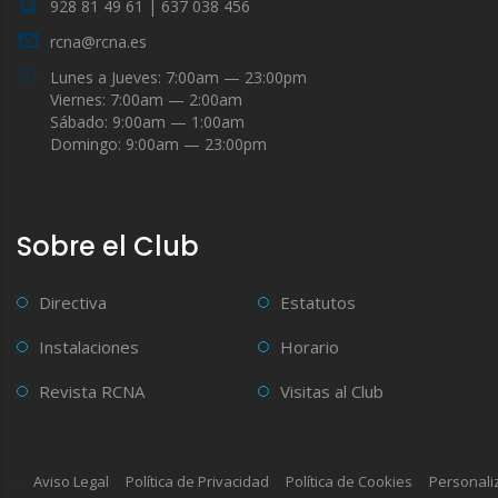
928 81 49 61 | 637 038 456
rcna@rcna.es
Lunes a Jueves: 7:00am — 23:00pm
Viernes: 7:00am — 2:00am
Sábado: 9:00am — 1:00am
Domingo: 9:00am — 23:00pm
Sobre el Club
Directiva
Estatutos
Instalaciones
Horario
Revista RCNA
Visitas al Club
Aviso Legal
Política de Privacidad
Política de Cookies
Personali