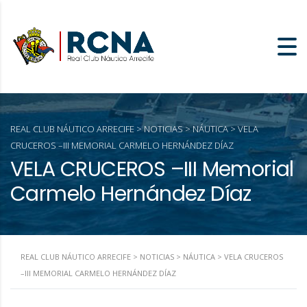
REAL CLUB NÁUTICO ARRECIFE
>
NOTICIAS
>
NÁUTICA
>
VELA
CRUCEROS –III MEMORIAL CARMELO HERNÁNDEZ DÍAZ
VELA CRUCEROS –III Memorial
Carmelo Hernández Díaz
REAL CLUB NÁUTICO ARRECIFE
>
NOTICIAS
>
NÁUTICA
>
VELA CRUCEROS
–III MEMORIAL CARMELO HERNÁNDEZ DÍAZ