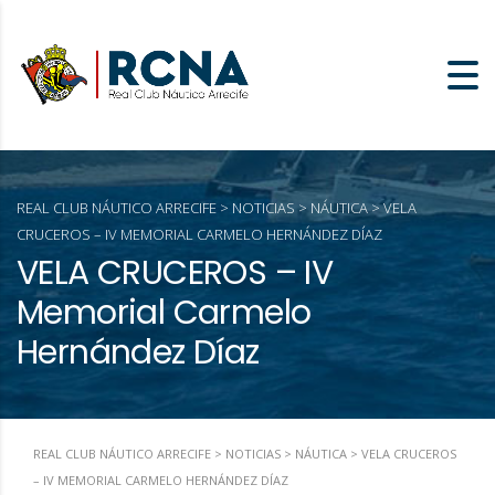
REAL CLUB NÁUTICO ARRECIFE
>
NOTICIAS
>
NÁUTICA
>
VELA
CRUCEROS – IV MEMORIAL CARMELO HERNÁNDEZ DÍAZ
VELA CRUCEROS – IV
Memorial Carmelo
Hernández Díaz
REAL CLUB NÁUTICO ARRECIFE
>
NOTICIAS
>
NÁUTICA
>
VELA CRUCEROS
– IV MEMORIAL CARMELO HERNÁNDEZ DÍAZ