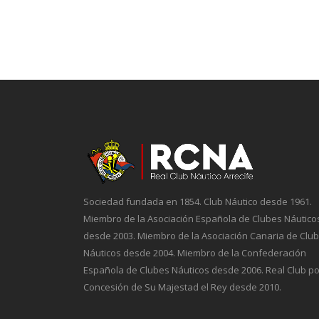
Sociedad fundada en 1854. Club Náutico desde 1961.
Miembro de la Asociación Española de Clubes Náutico
desde 2003. Miembro de la Asociación Canaria de Clu
Náuticos desde 2004. Miembro de la Confederación
Española de Clubes Náuticos desde 2006. Real Club po
Concesión de Su Majestad el Rey desde 2010.