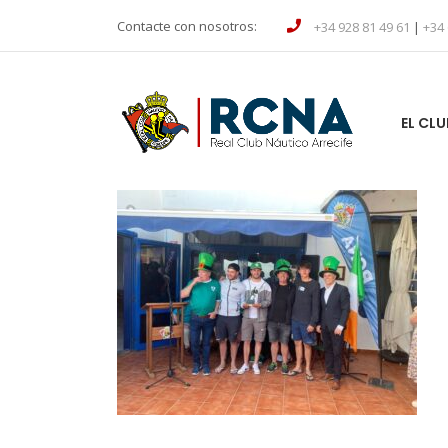
Contacte con nosotros:
+34 928 81 49 61
|
+34 
EL CLU