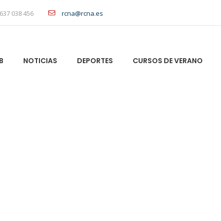
637 038 456
rcna@rcna.es
B
NOTICIAS
DEPORTES
CURSOS DE VERANO