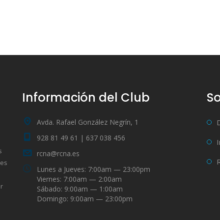
Información del Club
So
Avda. Rafael González Negrín, 1
928 81 49 61 | 637 038 456
s
rcna@rcna.es
bes
Lunes a Jueves: 7:00am — 23:00pm
Viernes: 7:00am — 2:00am
r
Sábado: 9:00am — 1:00am
Domingo: 9:00am — 23:00pm