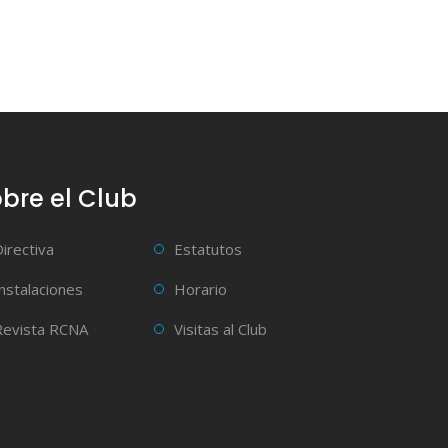
bre el Club
Directiva
Estatutos
Instalaciones
Horario
Revista RCNA
Visitas al Club