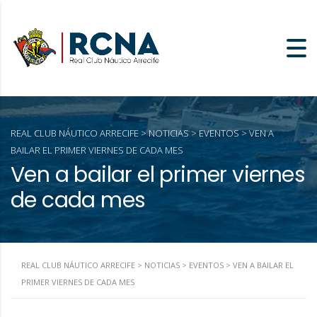
REAL CLUB NÁUTICO ARRECIFE
>
NOTICIAS
>
EVENTOS
>
VEN A
BAILAR EL PRIMER VIERNES DE CADA MES
Ven a bailar el primer viernes
de cada mes
REAL CLUB NÁUTICO ARRECIFE
>
NOTICIAS
>
EVENTOS
>
VEN A BAILAR EL
PRIMER VIERNES DE CADA MES