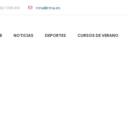
637 038 456
rcna@rcna.es
B
NOTICIAS
DEPORTES
CURSOS DE VERANO