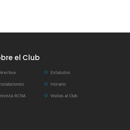
bre el Club
Directiva
Estatutos
Instalaciones
Horario
Revista RCNA
Visitas al Club