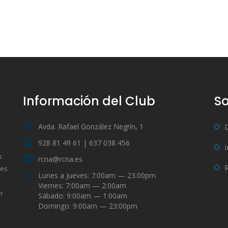
Información del Club
So
Avda. Rafael González Negrín, 1
928 81 49 61 | 637 038 456
s
rcna@rcna.es
bes
Lunes a Jueves: 7:00am — 23:00pm
Viernes: 7:00am — 2:00am
r
Sábado: 9:00am — 1:00am
Domingo: 9:00am — 23:00pm