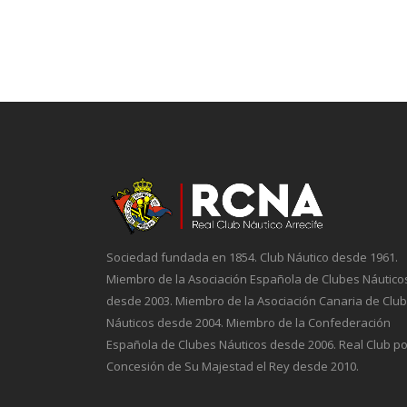
Sociedad fundada en 1854. Club Náutico desde 1961.
Miembro de la Asociación Española de Clubes Náutico
desde 2003. Miembro de la Asociación Canaria de Clu
Náuticos desde 2004. Miembro de la Confederación
Española de Clubes Náuticos desde 2006. Real Club po
Concesión de Su Majestad el Rey desde 2010.