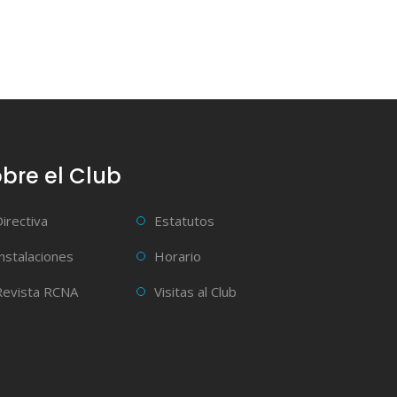
bre el Club
Directiva
Estatutos
Instalaciones
Horario
Revista RCNA
Visitas al Club