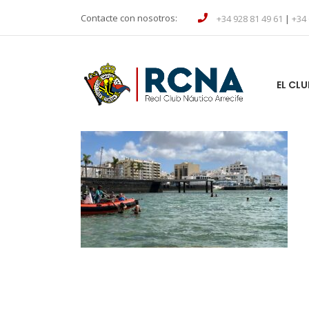
Contacte con nosotros:
+34 928 81 49 61
|
+34 
EL CLU