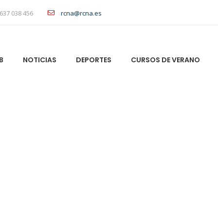
637 038 456
rcna@rcna.es
B
NOTICIAS
DEPORTES
CURSOS DE VERANO