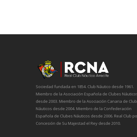
Sociedad fundada en 1854. Club Náutico desde 1961.
Miembro de la Asociación Española de Clubes Náutico
desde 2003. Miembro de la Asociación Canaria de Clu
Náuticos desde 2004. Miembro de la Confederación
Española de Clubes Náuticos desde 2006. Real Club po
Concesión de Su Majestad el Rey desde 2010.