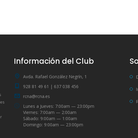
Información del Club
So
Avda. Rafael González Negrín, 1
928 81 49 61 | 637 038 456
s
rcna@rcna.es
bes
Lunes a Jueves: 7:00am — 23:00pm
Viernes: 7:00am — 2:00am
r
Sábado: 9:00am — 1:00am
Domingo: 9:00am — 23:00pm