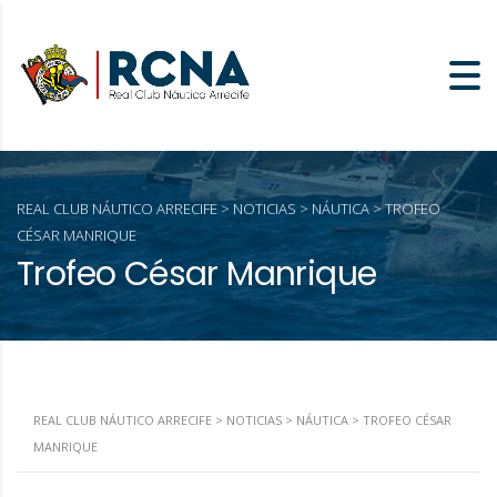
REAL CLUB NÁUTICO ARRECIFE
>
NOTICIAS
>
NÁUTICA
>
TROFEO
CÉSAR MANRIQUE
Trofeo César Manrique
REAL CLUB NÁUTICO ARRECIFE
>
NOTICIAS
>
NÁUTICA
>
TROFEO CÉSAR
MANRIQUE