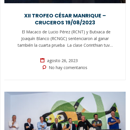
XII TROFEO CÉSAR MANRIQUE –
CRUCEROS 19/08/2023
El Macaco de Lucio Pérez (RCNT) y Butxaca de
Joaquín Blanco (RCNGC) sentenciaron al ganar
también la cuarta prueba La clase Corinthian tuvo
como ganadores al Poseidón de José A. Ramírez
(CR4V) y Altamar 1 de Francisco Curbelo (RCNA) Al
agosto 26, 2023
igual que en las dos jornadas anteriores, la tercera
No hay comentarios
y última en la que…