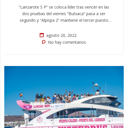
“Lanzarote S P” se coloca líder tras vencer en las
dos pruebas del viernes “Butxaca” pasa a ser
segundo y “Alpispa 2” mantiene el tercer puesto
Dos nuevas regatas se pudieron celebrar hoy en la
segunda jornada del “XI Trofeo César Manrique –
agosto 20, 2022
RCNA – Calero Marinas” que provocaron un cambio
No hay comentarios
de líder en la…