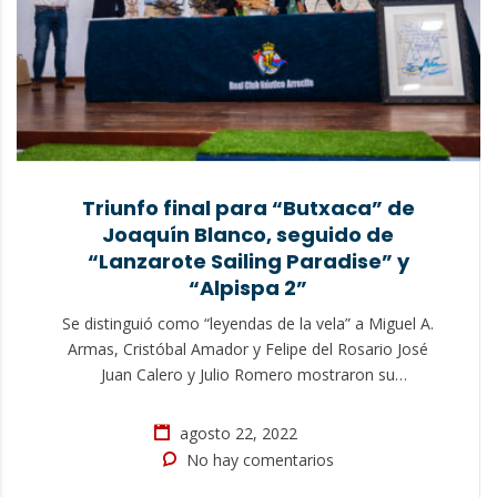
Triunfo final para “Butxaca” de
Joaquín Blanco, seguido de
“Lanzarote Sailing Paradise” y
“Alpispa 2”
Se distinguió como “leyendas de la vela” a Miguel A.
Armas, Cristóbal Amador y Felipe del Rosario José
Juan Calero y Julio Romero mostraron su
satisfacción tras el segundo año de organización
conjunta Con la entrega de premios realizada en el
agosto 22, 2022
Real Club Náutico de Arrecife finalizaron los actos
No hay comentarios
del “XI Trofeo César Manrique –…