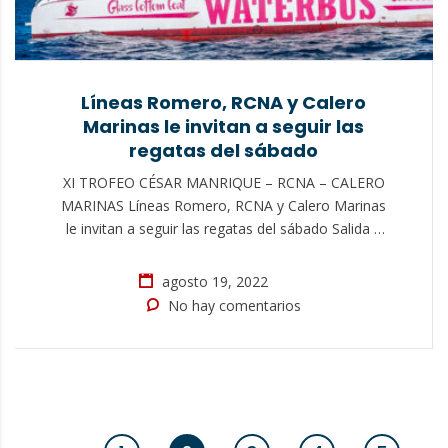
Líneas Romero, RCNA y Calero
Marinas le invitan a seguir las
regatas del sábado
XI TROFEO CÉSAR MANRIQUE – RCNA – CALERO
MARINAS Líneas Romero, RCNA y Calero Marinas
le invitan a seguir las regatas del sábado Salida a
las 13:30 desde Marina Lanzarote con entrada libre
(previa inscripción) Mañana sábado se celebra el
agosto 19, 2022
último día de regatas del XI Trofeo César Manrique
No hay comentarios
– RCNA – Calero Marinas, los…