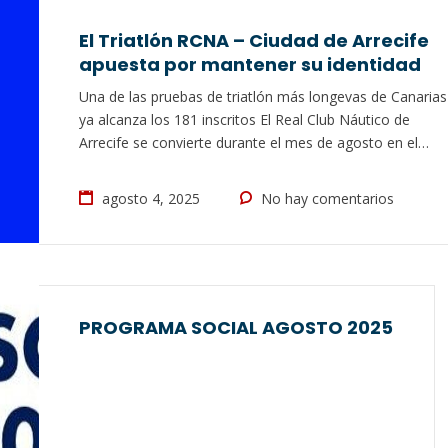
El Triatlón RCNA – Ciudad de Arrecife
apuesta por mantener su identidad
Una de las pruebas de triatlón más longevas de Canarias
ya alcanza los 181 inscritos El Real Club Náutico de
Arrecife se convierte durante el mes de agosto en el
epicentro del deporte, con la celebración de hasta cinco
eventos de gran importancia; un triatlón, una travesía a
agosto 4, 2025
No hay comentarios
nado y tres regatas internacionales. El próximo…
PROGRAMA SOCIAL AGOSTO 2025