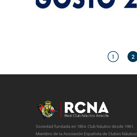
1
2
Sociedad fundada en 1854. Club Náutico desde 1961.
Miembro de la Asociación Española de Clubes Náutico