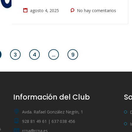
agosto 4, 2025
No hay comentarios
3
4
…
9
Información del Club
So
Avda. Rafael González Negrín, 1
928 81 49 61 | 637 038 456
s
rcna@rcna.es