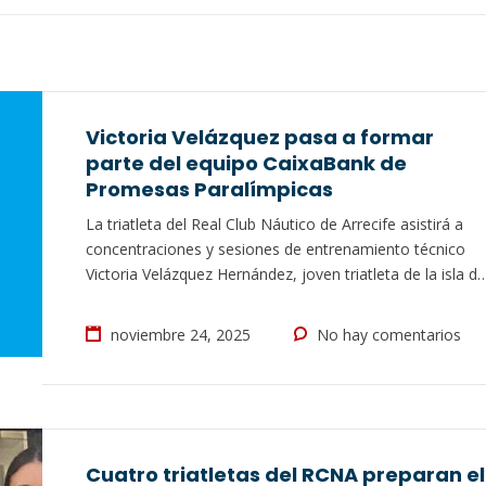
Victoria Velázquez pasa a formar
parte del equipo CaixaBank de
Promesas Paralímpicas
La triatleta del Real Club Náutico de Arrecife asistirá a
concentraciones y sesiones de entrenamiento técnico
Victoria Velázquez Hernández, joven triatleta de la isla de
Lanzarote, está cada vez más cerca de cumplir con su
gran sueño deportivo, y lo ha logrado a base de
noviembre 24, 2025
No hay comentarios
constancia, trabajo y sacrificio diario. La deportista del
Real Club…
Cuatro triatletas del RCNA preparan el