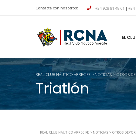
Contacte con nosotros:
+34 928 81 49 61
|
+34 
EL CLU
REAL CLUB NÁUTICO ARRECIFE
>
NOTICIAS
>
OTROS DE
Triatlón
REAL CLUB NÁUTICO ARRECIFE
>
NOTICIAS
>
OTROS DEPOR