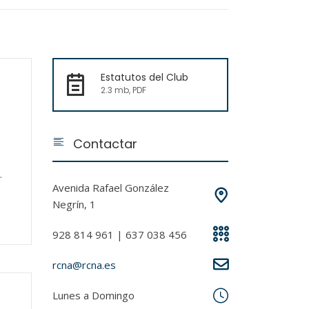
Estatutos del Club
2.3 mb, PDF
Contactar
Avenida Rafael González
Negrín, 1
928 814 961 | 637 038 456
rcna@rcna.es
Lunes a Domingo