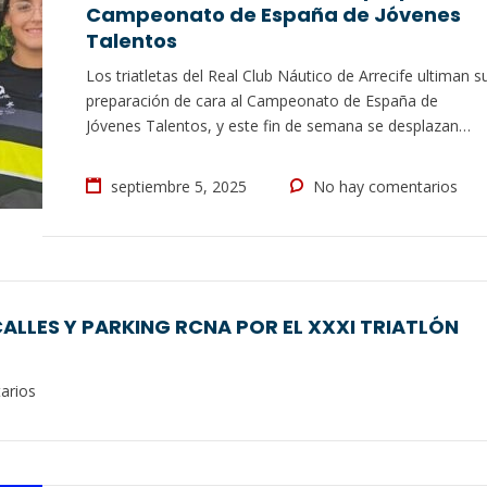
Campeonato de España de Jóvenes
Talentos
Los triatletas del Real Club Náutico de Arrecife ultiman s
preparación de cara al Campeonato de España de
Jóvenes Talentos, y este fin de semana se desplazan
hasta Gran Canaria para participar en una concentración
junto al Club Natación Las Palmas. Una cita en la que
septiembre 5, 2025
No hay comentarios
ultimarán todos los detalles de cara a la competición…
ALLES Y PARKING RCNA POR EL XXXI TRIATLÓN
arios