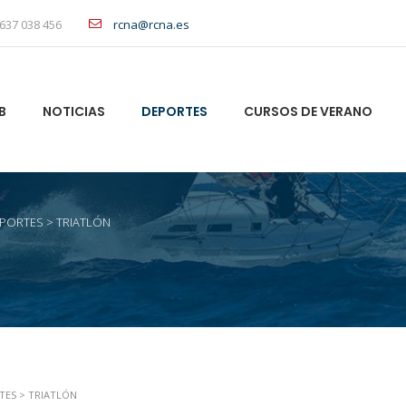
637 038 456
rcna@rcna.es
B
NOTICIAS
DEPORTES
CURSOS DE VERANO
PORTES
>
TRIATLÓN
TES
>
TRIATLÓN