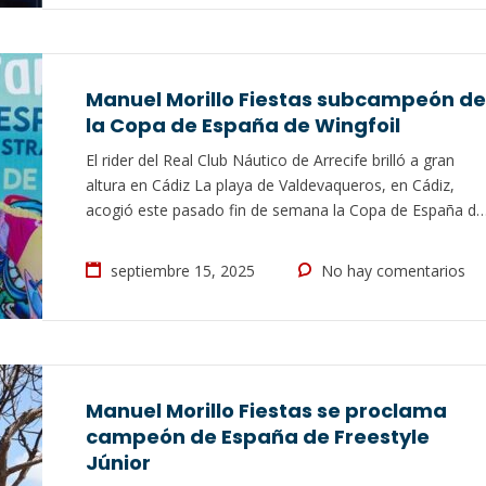
Manuel Morillo Fiestas subcampeón de
la Copa de España de Wingfoil
El rider del Real Club Náutico de Arrecife brilló a gran
altura en Cádiz La playa de Valdevaqueros, en Cádiz,
acogió este pasado fin de semana la Copa de España de
Wingfoil, competición en la que estuvo representado el
Real Club Náutico de Arrecife con la participación de
septiembre 15, 2025
No hay comentarios
Manuel Morillo Fiestas. El lanzaroteño volvió a…
Manuel Morillo Fiestas se proclama
campeón de España de Freestyle
Júnior