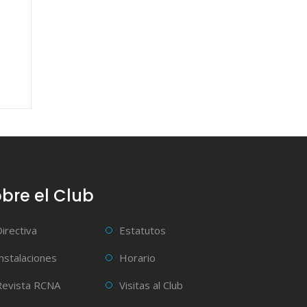
bre el Club
Directiva
Estatutos
Instalaciones
Horario
Revista RCNA
Visitas al Club