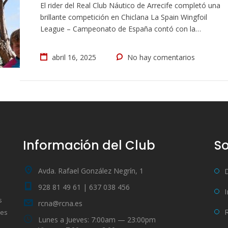
El rider del Real Club Náutico de Arrecife completó una
brillante competición en Chiclana La Spain Wingfoil
League – Campeonato de España contó con la
participación del joven lanzaroteño Manuel Morillo
Fiestas, cuajando una gran actuación a lo largo de los
abril 16, 2025
No hay comentarios
cuatro días de competición, a pesar de las complicadas
condiciones del viento. El rider…
Información del Club
So
Avda. Rafael González Negrín, 1
928 81 49 61 | 637 038 456
s
rcna@rcna.es
bes
Lunes a Jueves: 7:00am — 23:00pm