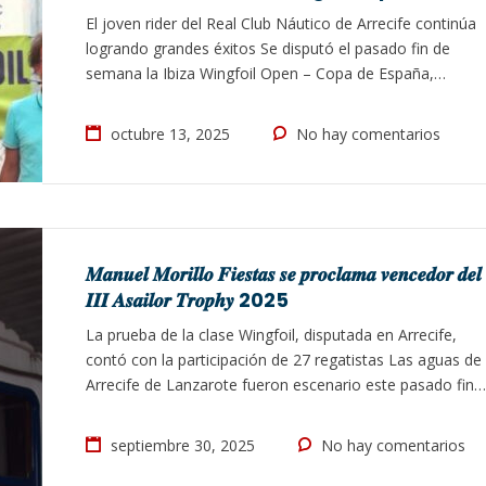
El joven rider del Real Club Náutico de Arrecife continúa
logrando grandes éxitos Se disputó el pasado fin de
semana la Ibiza Wingfoil Open – Copa de España,
competición que reunió a un total de 53 deportistas en
las diferentes categorías. Entre los participantes se
octubre 13, 2025
No hay comentarios
encontraba Manuel Morillo Fiestas, rider del Real Club
Náutico de…
𝑴𝒂𝒏𝒖𝒆𝒍 𝑴𝒐𝒓𝒊𝒍𝒍𝒐 𝑭𝒊𝒆𝒔𝒕𝒂𝒔 𝒔𝒆 𝒑𝒓𝒐𝒄𝒍𝒂𝒎𝒂 𝒗𝒆𝒏𝒄𝒆𝒅𝒐𝒓 𝒅𝒆𝒍
𝑰𝑰𝑰 𝑨𝒔𝒂𝒊𝒍𝒐𝒓 𝑻𝒓𝒐𝒑𝒉𝒚 2025
La prueba de la clase Wingfoil, disputada en Arrecife,
contó con la participación de 27 regatistas Las aguas de
Arrecife de Lanzarote fueron escenario este pasado fin
de semana de la tercera edición de la Asailor Trophy
2025 para la Clase Internacional Wingfoil, una cita que
septiembre 30, 2025
No hay comentarios
reunió a 27 regatistas y que vuelve a consolidarse…