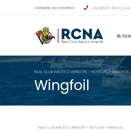
Contacte con nosotros:
+34 928 81 49 61
|
+34 
EL CLU
REAL CLUB NÁUTICO ARRECIFE
>
NOTICIAS
>
WINGFOIL
Wingfoil
REAL CLUB NÁUTICO ARRECIFE
>
NOTICIAS
>
WINGFOIL