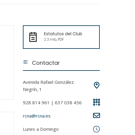
Estatutos del Club
2.3 mb, PDF
Contactar
o
Avenida Rafael González
Negrín, 1
928 814 961 | 637 038 456
rcna@rcna.es
Lunes a Domingo