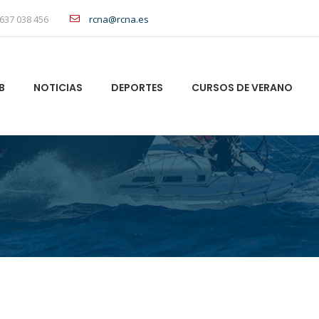
637 038 456
rcna@rcna.es
B
NOTICIAS
DEPORTES
CURSOS DE VERANO