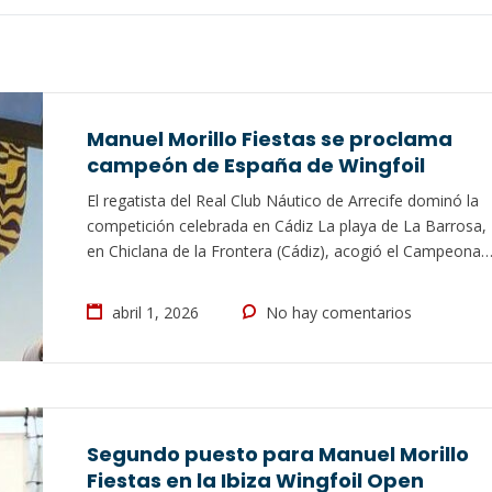
Manuel Morillo Fiestas se proclama
campeón de España de Wingfoil
El regatista del Real Club Náutico de Arrecife dominó la
competición celebrada en Cádiz La playa de La Barrosa,
en Chiclana de la Frontera (Cádiz), acogió el Campeonat
de España y Andalucía Wingfoil Surf-Slalom y Surf-
Freestyle, y contó con la participación del joven Manuel
abril 1, 2026
No hay comentarios
Morillo Fiestas. El regatista del Real Club Náutico de
Arrecife se…
Segundo puesto para Manuel Morillo
Fiestas en la Ibiza Wingfoil Open