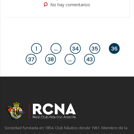
No hay comentarios
1
…
34
35
36
37
38
…
43
Sociedad fundada en 1854. Club Náutico desde 1961. Miembro de la