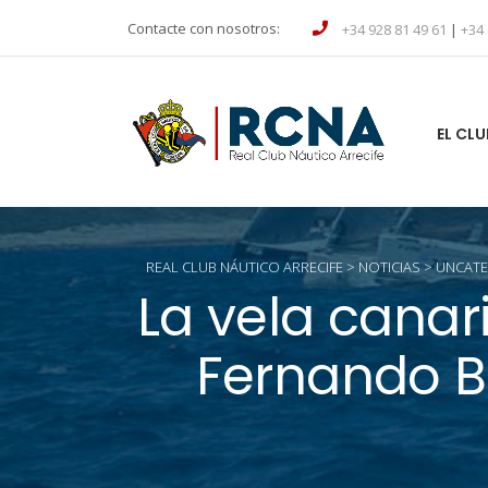
Contacte con nosotros:
+34 928 81 49 61
|
+34 
EL CLU
REAL CLUB NÁUTICO ARRECIFE
>
NOTICIAS
>
UNCATE
La vela canar
Fernando B