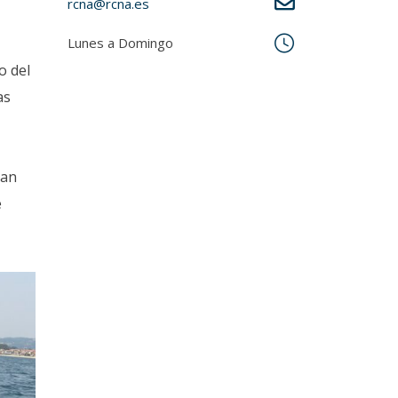
rcna@rcna.es
Lunes a Domingo
o del
as
ran
e