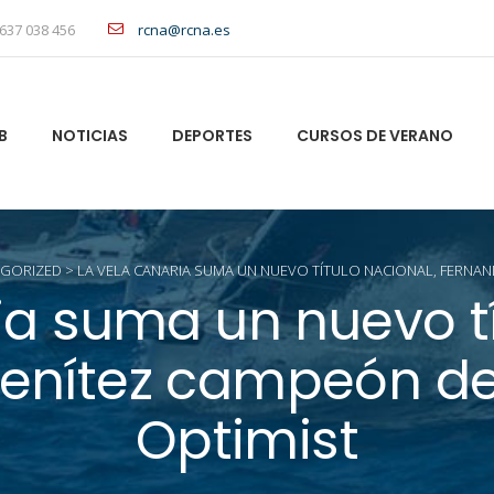
637 038 456
rcna@rcna.es
B
NOTICIAS
DEPORTES
CURSOS DE VERANO
GORIZED
>
LA VELA CANARIA SUMA UN NUEVO TÍTULO NACIONAL, FERNAN
ia suma un nuevo tí
enítez campeón d
Optimist